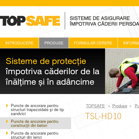
TOPsafe
INTRODUCERE
PRODUSE
FORMULAR CERERE
INFORMA
Puncte de ancorare pentru
TOPSAFE
»
Produse
»
Pu
structuri trapezoidale şi de tip
TSL-HD10
sandvici
Puncte de ancorare pentru
construcţii din beton
Puncte de ancorare pentru
structuri din lemn