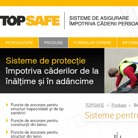
TOPsafe
INTRODUCERE
PRODUSE
FORMULAR CERERE
INFORMA
Puncte de ancorare pentru
TOPSAFE
»
Produse
»
Si
structuri trapezoidale şi de tip
Sisteme pentru
sandvici
Puncte de ancorare pentru
construcţii din beton
Puncte de ancorare pentru
structuri din lemn