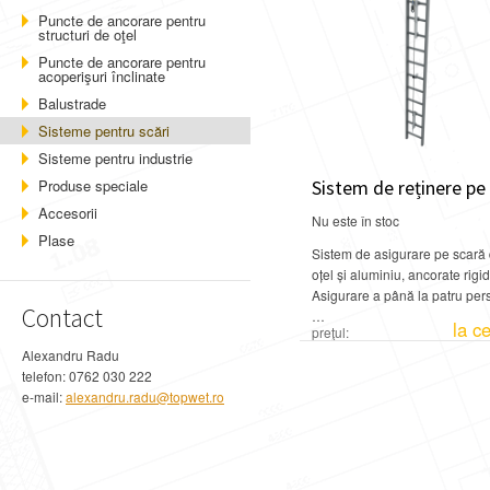
Puncte de ancorare pentru
structuri de oţel
Puncte de ancorare pentru
acoperişuri înclinate
Balustrade
Sisteme pentru scări
Sisteme pentru industrie
Produse speciale
Accesorii
Nu este în stoc
Plase
Sistem de asigurare pe scară 
oțel și aluminiu, ancorate rigid
Asigurare a până la patru pe
Contact
…
la c
preţul:
Alexandru Radu
telefon: 0762 030 222
e-mail:
alexandru.radu@topwet.ro